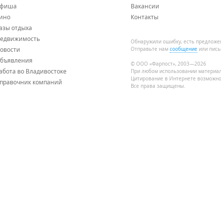
фиша
Вакансии
ино
Контакты
азы отдыха
едвижимость
Обнаружили ошибку, есть предложе
овости
Отправьте нам
сообщение
или пись
бъявления
© ООО «Фарпост», 2003—2026
абота во Владивостоке
При любом использовании материа
Цитирование в Интернете возможно
правочник компаний
Все права защищены.