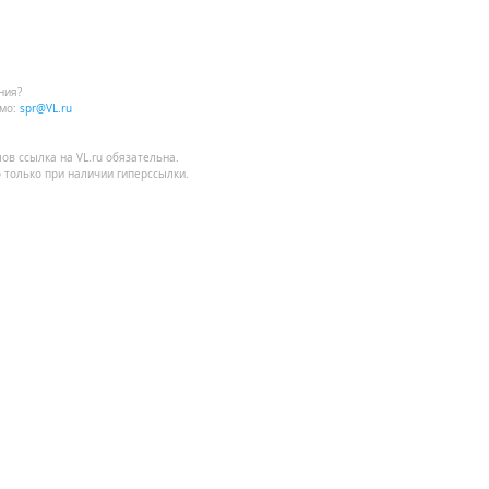
ния?
мо:
spr@VL.ru
лов
ссылка на VL.ru
обязательна.
 только при наличии гиперссылки.