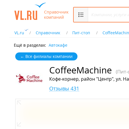
Справочник
компаний
VL.ru
Справочник
Пит-стоп
CoffeeMachi
Ещё в разделах:
Автокафе
← Все филиалы компании
CoffeeMachine
(Пит-
Кофе-корнер, район "Центр", ул. Н
Отзывы 431