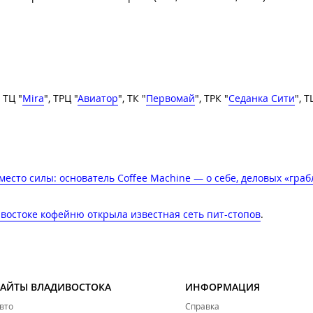
, ТЦ "
Mira
", ТРЦ "
Авиатор
", ТК "
Первомай
", ТРК "
Седанка Сити
", Т
есто силы: основатель Coffee Machine — о себе, деловых «граб
востоке кофейню открыла известная сеть пит-стопов
.
САЙТЫ ВЛАДИВОСТОКА
ИНФОРМАЦИЯ
вто
Справка