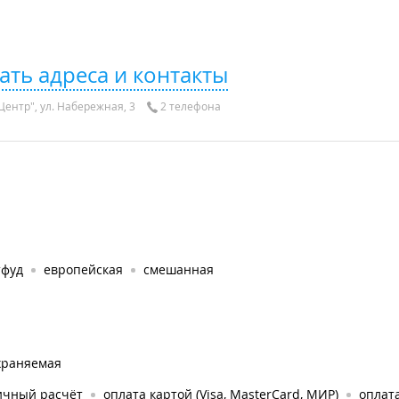
ать адреса и контакты
Центр", ул. Набережная, 3
2 телефона
тфуд
европейская
смешанная
храняемая
ичный расчёт
оплата картой (Visa, MasterCard, МИР)
оплата