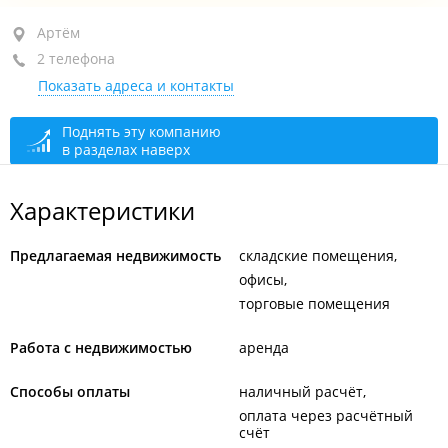
Артём, ул. Кирова, 185 стр. 3
Артём
2 телефона
+7 (423-37) 4-27-37
Показать адреса и контакты
+7 (423-37) 4-39-54
сегодня закрыто
Поднять эту компанию
в разделах наверх
Характеристики
Предлагаемая недвижимость
складские помещения
офисы
торговые помещения
Работа с недвижимостью
аренда
Способы оплаты
наличный расчёт
оплата через расчётный
счёт