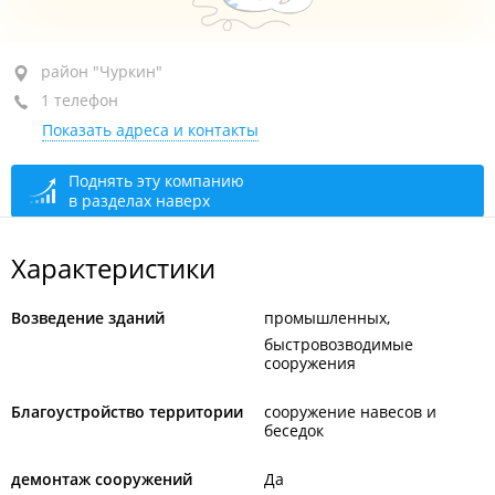
район "Чуркин", ул. Олега Кошевого, 5
район "Чуркин"
1 телефон
пом. 3
Показать адреса и контакты
+7 914 717-65-65
закрыто, откроется в 09:00
Поднять эту компанию
в разделах наверх
Характеристики
Возведение зданий
промышленных
быстровозводимые
сооружения
Благоустройство территории
сооружение навесов и
беседок
демонтаж сооружений
Да