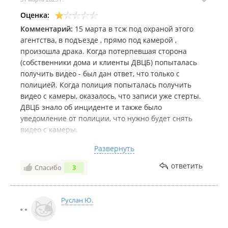
Оценка:
Комментарий:
15 марта в тсж под охраной этого
агентства, в подъезде , прямо под камерой ,
произошла драка. Когда потерпевшая сторона
(собственники дома и клиенты ДВЦБ) попыталась
получить видео - был дан ответ, что только с
полицией. Когда полиция попыталась получить
видео с камеры, оказалось, что записи уже стерты.
ДВЦБ знало об инциденте и также было
уведомление от полиции, что нужно будет снять
видео с камеры.
ДВЦБ не предприняли никаких мер по сохранению
Развернуть
записи и защите своих клиентов.
Нужна или нет вам подобная защита вас и ваших
ответить
Спасибо
3
близких, решайте сами.
Руслан Ю.