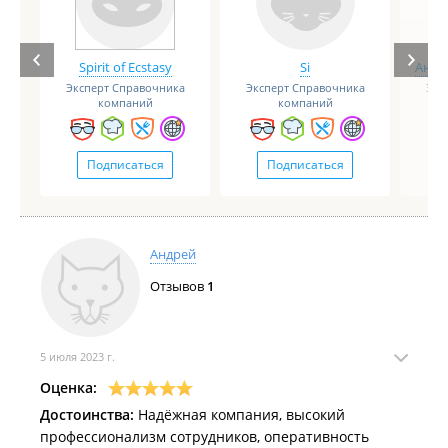
Spirit of Ecstasy
Si
Анге
Эксперт Справочника
Эксперт Справочника
Экс
компаний
компаний
Подписаться
Подписаться
Андрей
Отзывов
1
5 июля 2023 г.
Оценка:
Достоинства:
Надёжная компания, высокий
профессионализм сотрудников, оперативность