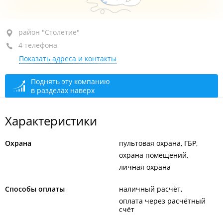
район "Столетие", ул. Фирсова, 3
район "Столетие"
4 телефона
+7 908 993-93-56
оперативный дежурный
Показать адреса и контакты
+7 908 992-13-51
менеджер по подбору персонала
+7 908 992-07-22
отдел продаж
Поднять эту компанию
в разделах наверх
+7 962 338-16-08
бухгалтерия
сегодня закрыто
Характеристики
Оперативный дежурный
круглосуточно
Охрана
пультовая охрана, ГБР
охрана помещений
личная охрана
Способы оплаты
наличный расчёт
оплата через расчётный
счёт