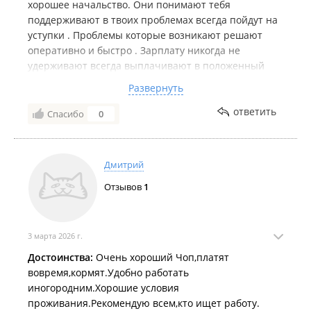
хорошее начальство. Они понимают тебя
поддерживают в твоих проблемах всегда пойдут на
уступки . Проблемы которые возникают решают
оперативно и быстро . Зарплату никогда не
удерживают всегда выплачивают в положенный
день , а так же пойдут тебе на уступки если ты
Развернуть
попал в трудную ситуацию они оставят тебя в беде.
Спасибо нашему начальству за их отзывчивость ,
ответить
Спасибо
0
дружелюбность и т.д . Охрана ДВЦБ. - ЖК
Посейдония 🙂😊☺️
Дмитрий
Отзывов
1
3 марта 2026 г.
Достоинства:
Очень хороший Чоп,платят
вовремя,кормят.Удобно работать
иногородним.Хорошие условия
проживания.Рекомендую всем,кто ищет работу.