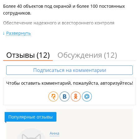
Более 40 объектов под охраной и более 100 постоянных
сотрудников.
Обеспечение надежного и всестороннего контроля
достигается:
Развернуть
Круглосуточной дежурной службой контроля объектов;
Мобильной группой контроля и решения внештатных
ситуаций;
Отзывы
(12)
Обсуждения
(12)
Установкой системы фото - , видеофиксации на
объекте;
Подготовленными, специально
Подписаться на комментарии
отобранными охранниками.
Бесплатный выезд специалиста и расчет охраны в 3-х
Чтобы оставить комментарий, пожалуйста, авторизуйтесь!
вариантах, а так же получение рекомендаций по
повышению надежности охраны объекта.
Работа по договору, без НДС.
В соответствии с Лицензией № 1206/П (Управление
Популярные отзывы
Росгвардии по Прим. Краю).
ООО "ЧОО "ДВЦБ".
Анна