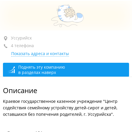
Уссурийск, ул. Комсомольская, 53
Уссурийск
4 телефона
+7 (4234) 34-71-49
Показать адреса и контакты
+7 (4234) 34-64-49
Администрация
открыто: 09:00–18:00, перерыв
Поднять эту компанию
в разделах наверх
через 20 мин.
Дежурный
круглосуточно
Описание
Краевое государственное казенное учреждение "Центр
содействия семейному устройству детей-сирот и детей,
оставшихся без попечения родителей, г. Уссурийска".