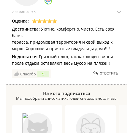
вашей семье за замечательный отдых! Всех благ и
процветания!
29 июля 2019 г.
Оценка:
Достоинства:
Уютно, комфортно, чисто. Есть своя
баня,
терасса, придомовая территория и свой выход к
морю. Хорошие и приятные владельцы дома!!!!
Недостатки:
Грязный пляж, так как люди-свиньи
после отдыха оставляют весь мусор на пляже!!!
ответить
Спасибо
5
На кого подписаться
Мы подобрали список этих людей специально для вас.