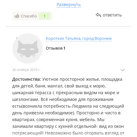
Есть баня, а после бани можно сразу окунуться в
Развернуть
море.
Парковка для машин на территории.
ответить
Спасибо
1
Отличное место, недалеко от города.
Коротких Татьяна, город Воронеж
Отзывов
1
26 ноября 2019 г.
Достоинства:
Уютное просторное жилье, площадка
для детей, баня, мангал, свой выход к морю,
шикарная терасса с прекрасным видом на море и
шезлонгами. Всё необходимое для проживания
есть(возникла потребность-Людмила на следующий
день привезла необходимое). Просторно и чисто в
квартирах, современная кухня, мебель. Мы
занимали квартиру с кухней отдельной- вид из окон
потрясающий! Невозможно было оторвать взгляд от