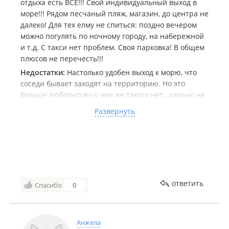
отдыха есть ВСЁ!!! Свой индивидуальный выход в
море!!! Рядом песчаный пляж, магазин, до центра не
далеко! Для тех елму не спиться: поздно вечером
можно погулять по ночному городу, на набережной
и т.д. С такси нет проблем. Своя парковка! В общем
плюсов не перечесть!!!
Недостатки:
Настолько удобен выход к морю, что
соседи бывает заходят на территорию. Но это
больше люботытсво-у них же такого нет...сильно не
мешали...
Развернуть
Комментарий:
Теперь собираю банду на 11
человек, чтобы занять весь дом!!!
ответить
Спасибо
0
Анжела