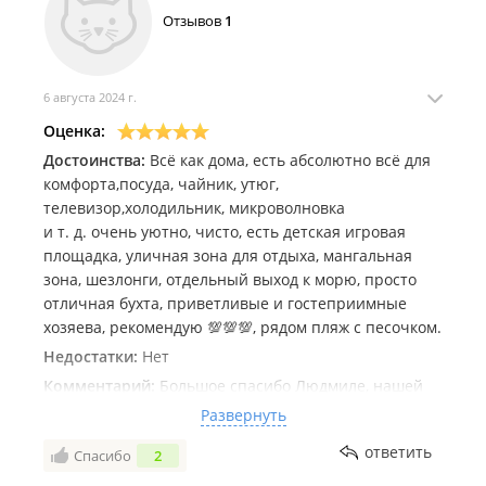
Отзывов
1
6 августа 2024 г.
Оценка:
Достоинства:
Всё как дома, есть абсолютно всё для
комфорта,посуда, чайник, утюг,
телевизор,холодильник, микроволновка
и т. д. очень уютно, чисто, есть детская игровая
площадка, уличная зона для отдыха, мангальная
зона, шезлонги, отдельный выход к морю, просто
отличная бухта, приветливые и гостеприимные
хозяева, рекомендую 💯💯💯, рядом пляж с песочком.
Недостатки:
Нет
Комментарий:
Большое спасибо Людмиле, нашей
семье понравилось отдыхать у вас, мы приезжали с
Развернуть
г. Благовещенска
ответить
Спасибо
2