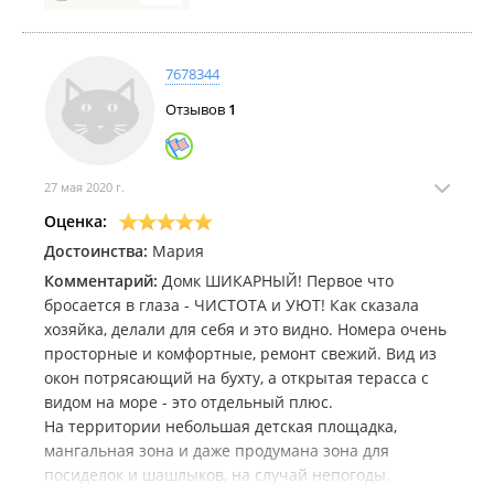
который находится примерно в 1 км. В общем, все
супер, просто здорово. Уезжали в хорошем
настроении. Спасибо огромное хозяйке!
7678344
Отзывов
1
Единственный минус- море грязное, сказывается
близость к городу
27 мая 2020 г.
Оценка:
Достоинства:
Мария
Комментарий:
Домк ШИКАРНЫЙ! Первое что
бросается в глаза - ЧИСТОТА и УЮТ! Как сказала
хозяйка, делали для себя и это видно. Номера очень
просторные и комфортные, ремонт свежий. Вид из
окон потрясающий на бухту, а открытая терасса с
видом на море - это отдельный плюс.
На территории небольшая детская площадка,
мангальная зона и даже продумана зона для
посиделок и шашлыков, на случай непогоды.