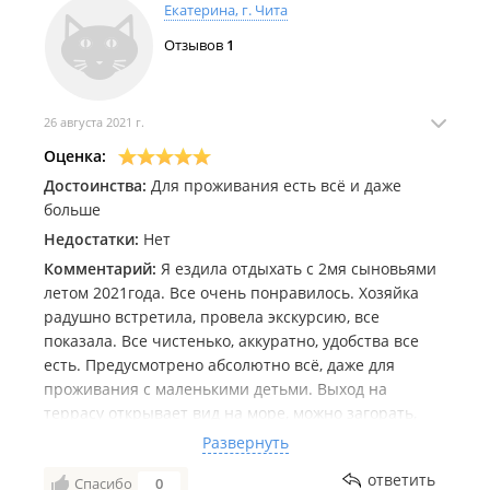
Екатерина, г. Чита
Отзывов
1
26 августа 2021 г.
Оценка:
Достоинства:
Для проживания есть всё и даже
больше
Недостатки:
Нет
Комментарий:
Я ездила отдыхать с 2мя сыновьями
летом 2021года. Все очень понравилось. Хозяйка
радушно встретила, провела экскурсию, все
показала. Все чистенько, аккуратно, удобства все
есть. Предусмотрено абсолютно всё, даже для
проживания с маленькими детьми. Выход на
террасу открывает вид на море, можно загорать,
лёжа на шезлонге. Вечером жарили сосиски на
Развернуть
мангале. Есть небольшой магазинчик поблизости.
ответить
Спасибо
0
Можно прогуляться до местного супермаркета,