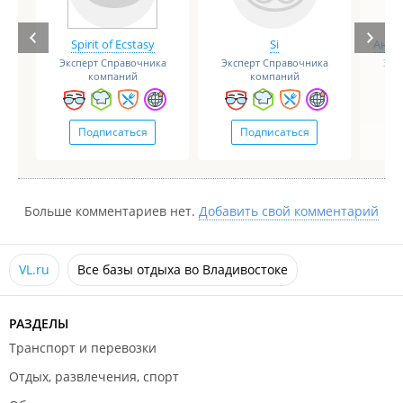
Spirit of Ecstasy
Si
Анге
Эксперт Справочника
Эксперт Справочника
Экс
компаний
компаний
Подписаться
Подписаться
Больше комментариев нет.
Добавить свой комментарий
VL.ru
Все базы отдыха во Владивостоке
РАЗДЕЛЫ
Транспорт и перевозки
Отдых, развлечения, спорт