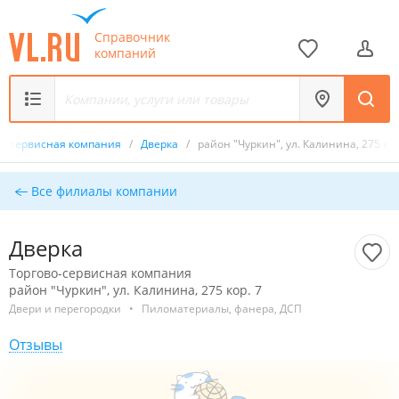
Справочник
компаний
во-сервисная компания
/
Дверка
/
район "Чуркин", ул. Калинина, 275 кор
Все филиалы компании
Дверка
Торгово-сервисная компания
район "Чуркин", ул. Калинина, 275 кор. 7
Двери и перегородки
•
Пиломатериалы, фанера, ДСП
Отзывы