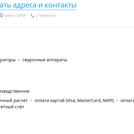
ать адреса и контакты
район "БАМ"
2 телефона
ераторы
сварочные аппараты
изводственное
ичный расчёт
оплата картой (Visa, MasterCard, МИР)
оплат
чётный счёт