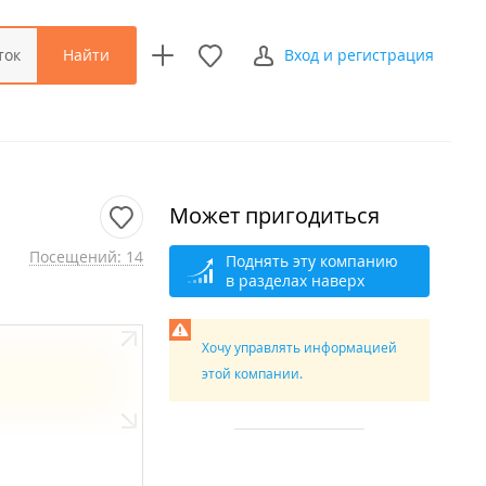
Найти
ток
Вход и регистрация
Может пригодиться
Посещений: 14
Поднять эту компанию
в разделах наверх
Хочу управлять информацией
этой компании.