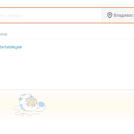
Владивос
ина
вентиляция