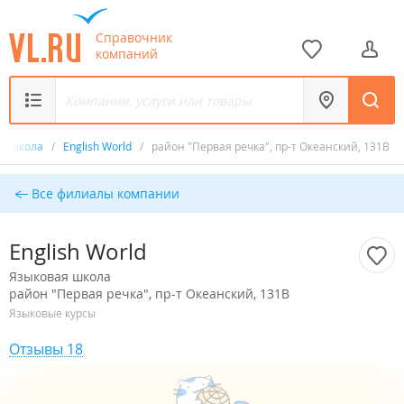
Справочник
компаний
ая школа
/
English World
/
район "Первая речка", пр-т Океанский, 131В
Все филиалы компании
English World
Языковая школа
район "Первая речка", пр-т Океанский, 131В
Языковые курсы
Отзывы 18