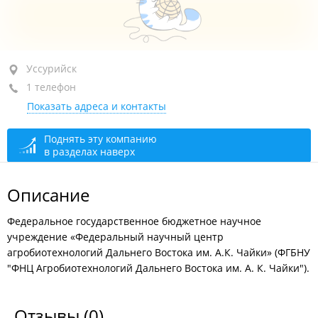
Уссурийск, ул. Воложенина (пос. Тимирязевский), 30
Уссурийск
1 телефон
+7 (4234) 39-27-19
Показать адреса и контакты
сегодня закрыто
Поднять эту компанию
в разделах наверх
Описание
Федеральное государственное бюджетное научное
учреждение «Федеральный научный центр
агробиотехнологий Дальнего Востока им. А.К. Чайки» (ФГБНУ
"ФНЦ Агробиотехнологий Дальнего Востока им. А. К. Чайки").
Отзывы
(0)