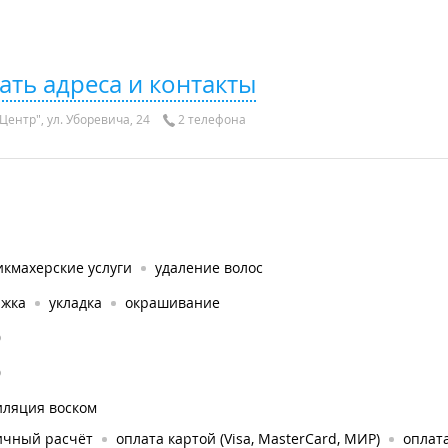
ать адреса и контакты
Центр", ул. Уборевича, 24
2 телефона
икмахерские услуги
удаление волос
ижка
укладка
окрашивание
0
0
иляция воском
ичный расчёт
оплата картой (Visa, MasterCard, МИР)
оплата