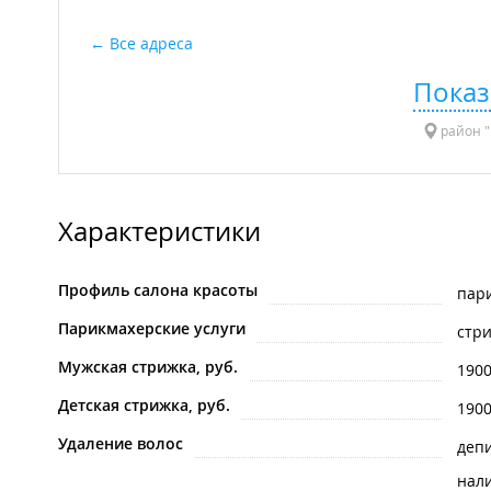
Все адреса
Показ
район "
Характеристики
Профиль салона красоты
пар
Парикмахерские услуги
стр
Мужская стрижка, руб.
190
Детская стрижка, руб.
190
Удаление волос
деп
нал