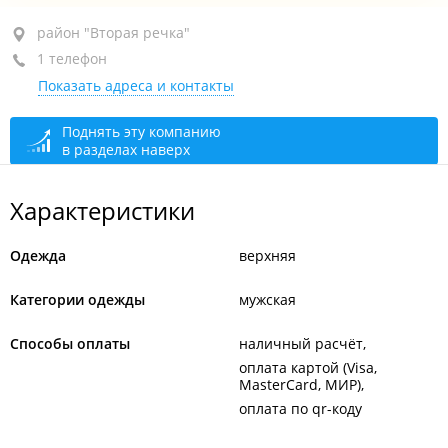
район "Вторая речка", ул. Русская, 2К
район "Вторая речка"
1 телефон
ТРЦ "Дружба", 3-й этаж, бут. 309
Показать адреса и контакты
+7 914 737-22-10
сегодня закрыто
Поднять эту компанию
в разделах наверх
Характеристики
Одежда
верхняя
Категории одежды
мужская
Способы оплаты
наличный расчёт
оплата картой (Visa,
MasterCard, МИР)
оплата по qr-коду