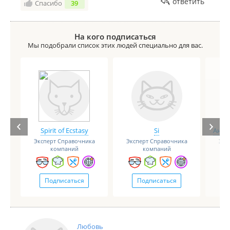
ответить
Спасибо
39
На кого подписаться
Мы подобрали список этих людей специально для вас.
Spirit of Ecstasy
Si
Анге
Эксперт Справочника
Эксперт Справочника
Экс
компаний
компаний
Подписаться
Подписаться
Любовь