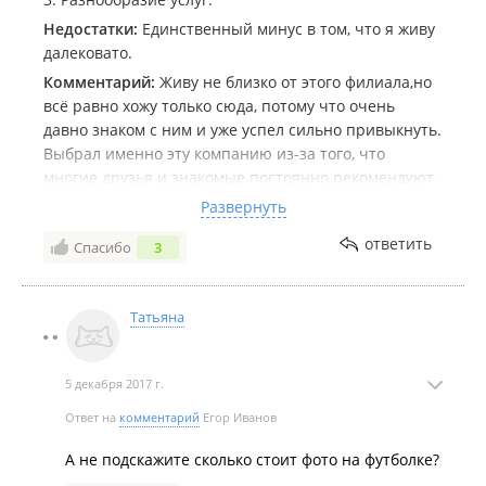
Недостатки:
Единственный минус в том, что я живу
далековато.
Комментарий:
Живу не близко от этого филиала,но
всё равно хожу только сюда, потому что очень
давно знаком с ним и уже успел сильно привыкнуть.
Выбрал именно эту компанию из-за того, что
многие друзья и знакомые постоянно рекомендуют.
Чаще всего делаю копии документов или
Развернуть
распечатки фотографий. Только недавно узнал о
ответить
Спасибо
3
том, что можно также сделать фотографию на
кружку, футболку или мазайку. Сделал две футболки.
Одну себе, а другую своей девушке, она была очень
Татьяна
удивлена от такого забавного подарка)
5 декабря 2017 г.
Ответ на
комментарий
Егор Иванов
А не подскажите сколько стоит фото на футболке?