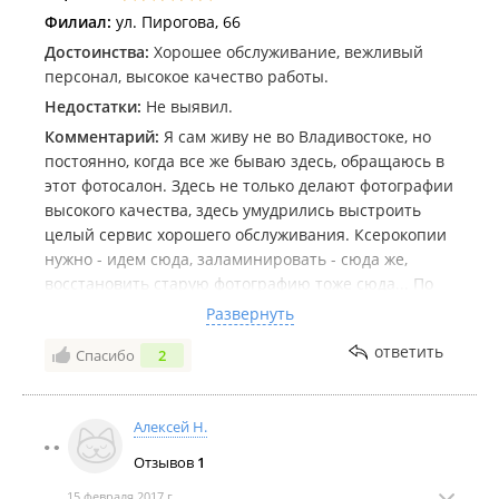
Филиал:
ул. Пирогова, 66
Достоинства:
Хорошее обслуживание, вежливый
персонал, высокое качество работы.
Недостатки:
Не выявил.
Комментарий:
Я сам живу не во Владивостоке, но
постоянно, когда все же бываю здесь, обращаюсь в
этот фотосалон. Здесь не только делают фотографии
высокого качества, здесь умудрились выстроить
целый сервис хорошего обслуживания. Ксерокопии
нужно - идем сюда, заламинировать - сюда же,
восстановить старую фотографию тоже сюда... По
своей работе (я занимаюсь гравировкой
Развернуть
памятников) я постоянно пользуюсь услугами
ответить
Спасибо
2
ретушера. Постоянно была проблема со
специалистом в этой области, пока не пообщался с
персоналом этого фотосалона. Теперь работаю
Алексей Н.
только с ними. Интернет тому в помощь. Молодцы
ребята, умеют и хотят работать... Спасибо.
Отзывов
1
15 февраля 2017 г.