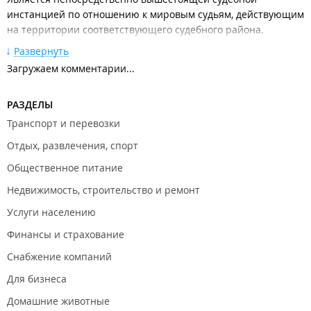
инстанцией по отношению к мировым судьям, действующим
на территории соответствующего судебного района.
Развернуть
Полномочия, порядок образования и деятельности
районного суда устанавливаются федеральным
Загружаем комментарии...
конституционным законом.
Состав суда:
РАЗДЕЛЫ
Транспорт и перевозки
председатель суда;
заместитель председателя суда;
Отдых, развлечения, спорт
судьи;
администратор;
Общественное питание
начальник отдела делопроизводства;
заместитель начальника отдела делопроизводства по
Недвижимость, строительство и ремонт
уголовным делам;
Услуги населению
заместитель начальника отдела делопроизводства по
гражданским делам.
Финансы и страхование
Фрунзенский районный суд г. Владивостока осуществляет
Снабжение компаний
интернет-прием обращений граждан по вопросам
организации работы суда.
Для бизнеса
Мировые судьи Фрунзенского района.
Домашние животные