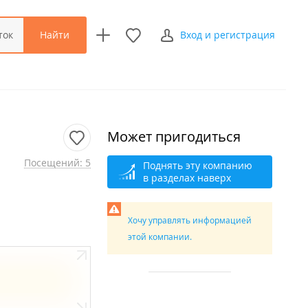
Найти
ток
Вход и регистрация
Может пригодиться
Посещений: 5
Поднять эту компанию
в разделах наверх
Хочу управлять информацией
этой компании.