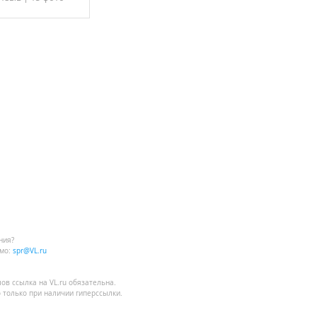
ния?
мо:
spr@VL.ru
лов
ссылка на VL.ru
обязательна.
 только при наличии гиперссылки.