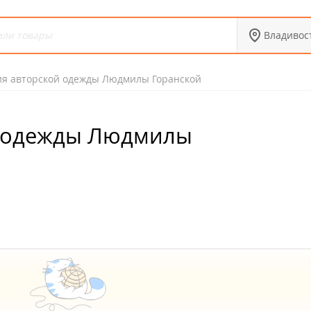
Владивос
ия авторской одежды Людмилы Горанской
й одежды Людмилы