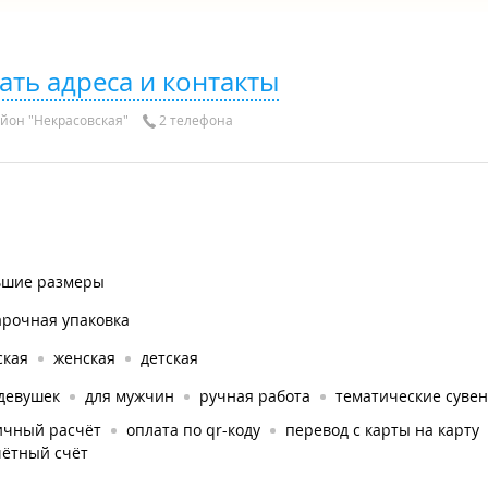
ать адреса и контакты
йон "Некрасовская"
2 телефона
ьшие размеры
арочная упаковка
ская
женская
детская
 девушек
для мужчин
ручная работа
тематические суве
ичный расчёт
оплата по qr-коду
перевод с карты на карту
чётный счёт