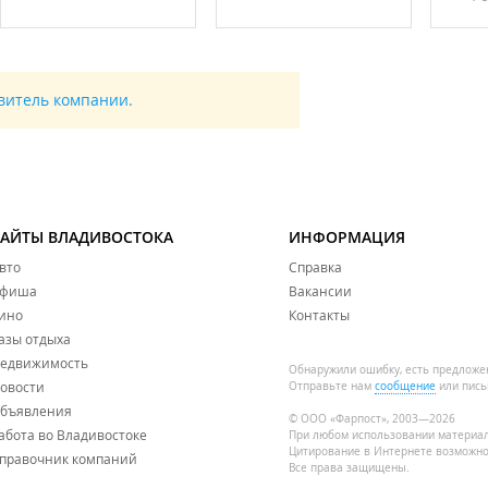
авитель компании.
САЙТЫ ВЛАДИВОСТОКА
ИНФОРМАЦИЯ
вто
Справка
фиша
Вакансии
ино
Контакты
азы отдыха
едвижимость
Обнаружили ошибку, есть предложе
овости
Отправьте нам
сообщение
или пись
бъявления
© ООО «Фарпост», 2003—2026
абота во Владивостоке
При любом использовании материа
Цитирование в Интернете возможно
правочник компаний
Все права защищены.