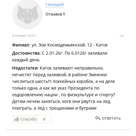
Тёплый декабрь мешает заливать катки во Владивостоке
.
Геннадий
Более 70 катков во всех районах города будут работать этой
Отзывов
1
зимой для жителей и гостей Владивостока
.
8 января 2026 г.
Филиал:
ул. Зои Космодемьянской, 12 - Каток
Достоинства:
С 2.01.26г. По 6.0126г заливали
каждый день
Недостатки:
Каток заливают неправильно,
нечистят перед заливкой, в районе Змеинки
числиться шесть!!! Хоккейных коробок, а на деле
только одна, а как же указ Президента по
оздоровлению нации , по физкультуре и спорту?
Детям нечем заняться, хотя они рвутся на лед
поиграть, а лед с трещинами и буграми
ответить
Спасибо
0