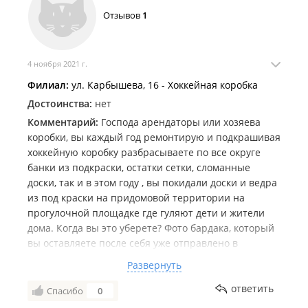
Отзывов
1
4 ноября 2021 г.
Филиал:
ул. Карбышева, 16 - Хоккейная коробка
Достоинства:
нет
Комментарий:
Господа арендаторы или хозяева
коробки, вы каждый год ремонтирую и подкрашивая
хоккейную коробку разбрасываете по все округе
банки из подкраски, остатки сетки, сломанные
доски, так и в этом году , вы покидали доски и ведра
из под краски на придомовой территории на
прогулочной площадке где гуляют дети и жители
дома. Когда вы это уберете? Фото бардака, который
вы оставляете после себя уже отправлено в
Администрацию города и края, если в ближайшее
Развернуть
время вы не уберете за собой все , такие фото будут
отправлены по Госуслугам в Москву на контроль
ответить
Спасибо
0
Спорткомитета.