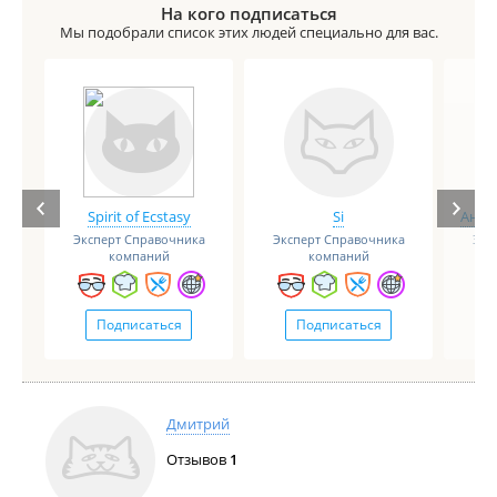
На кого подписаться
Мы подобрали список этих людей специально для вас.
Spirit of Ecstasy
Si
Анге
Эксперт Справочника
Эксперт Справочника
Экс
компаний
компаний
Подписаться
Подписаться
Дмитрий
Отзывов
1