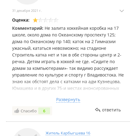
31 декабря 2021 г.
Оценка:
Комментарий:
Не залита хоккейная коробка на 17
школе, около дома по Океанскому проспекту 125;
дома по Океанскому пр 140; каток на 2 Гимназии
ужасный, кататься невозможно; на стадионе
Строитель катка нет и так в обе стороны центр и 2-
речка. Детям играть в хоккей не где. «Сидите по
домам за компьютерами»- так видимо рассуждает
управление по культуре и спорту г Владивостока. Не
знаю как обстоят дела с катками на адм Кузнецова,
Юмашева и в других 75-и местах анонсированных
администрацией. Но самостоятельно детям 10-14
Развернуть
лет ехать далековато на каток в парк им Лазо,
например. В шаговой доступности или хотя на
ответить
Спасибо
6
транспорте до 5 остановок ничего нет!!!!
Житель Карбыгшева 16