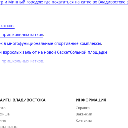
р и Минный городок: где покататься на катке во Владивостоке 
атков​.
и пришкольных катков
.
бок в многофункциональные спортивные комплексы
.
и взрослых зальют на новой баскетбольной площадке​.
 пришкольных катков​.
бок в многофункциональные спортивные комплексы.
ёл финал турнира по дворовому хоккею
.
таться на коньках во Владивостоке
.
САЙТЫ ВЛАДИВОСТОКА
ИНФОРМАЦИЯ
е
.
вто
Справка
 этой зимой для жителей и гостей Владивостока
.
фиша
Вакансии
ино
Контакты
азы отдыха