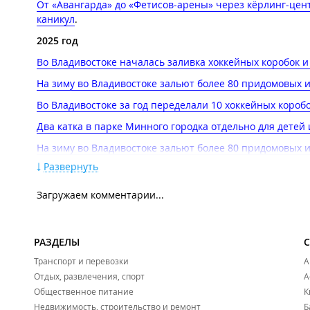
От «Авангарда» до «Фетисов-арены» через кёрлинг-цент
каникул
.
2025 год
Во Владивостоке началась заливка хоккейных коробок и к
На зиму во Владивостоке зальют более 80 придомовых 
Во Владивостоке за год переделали 10 хоккейных коро
Два катка в парке Минного городка отдельно для детей 
На зиму во Владивостоке зальют более 80 придомовых и
Развернуть
Во Владивостоке за год переделали 10 хоккейных коро
Тающий лёд и драка хоккеистов: во Владивостоке прош
Загружаем комментарии...
2024 год
На площади, во дворе, на лыжне: где на каникулах пока
РАЗДЕЛЫ
Тёплый декабрь мешает заливать катки во Владивосток
Транспорт и перевозки
А
Более 70 катков во всех районах города будут работать
Отдых, развлечения, спорт
А
Общественное питание
К
Недвижимость, строительство и ремонт
Б