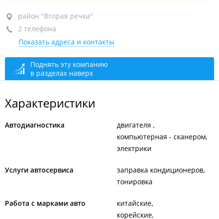
район "Вторая речка", ул. Кубанская, 14
район "Вторая речка"
2 телефона
+7 924 123-72-72
Показать адреса и контакты
+7 (423) 277-99-76
выездная служба
сегодня закрыто
Поднять эту компанию
в разделах наверх
Характеристики
Автодиагностика
двигателя
компьютерная - сканером
электрики
Услуги автосервиса
заправка кондиционеров
тонировка
Работа с марками авто
китайские
корейские