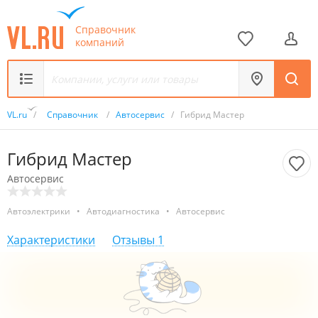
Справочник
компаний
VL.ru
/
Справочник
/
Автосервис
/
Гибрид Мастер
Гибрид Мастер
Автосервис
Автоэлектрики
•
Автодиагностика
•
Автосервис
Характеристики
Отзывы
1