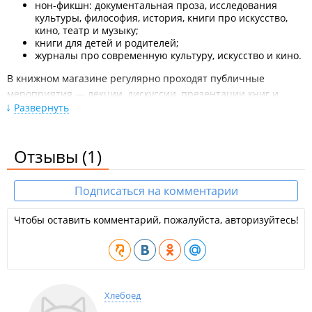
нон-фикшн: документальная проза, исследования
культуры, философия, история, книги про искусство,
кино, театр и музыку;
книги для детей и родителей;
журналы про современную культуру, искусство и кино.
В книжном магазине регулярно проходят публичные
мероприятия — лекции, дискуссии, презентации книг и
Развернуть
встречи с авторами.
Новости:
Отзывы
(1)
2026 год
«Вы Владивосток увидите другими глазами»: горожанам
Подписаться на комментарии
презентовали книгу японки, жившей в России в прошлом
веке​.
Чтобы оставить комментарий, пожалуйста, авторизуйтесь!
Пять деревень со своим языком: во Владивостоке
презентовали книгу-сказку Дианы Лютер для детей «Как я
тебя люблю».
«Люди не читают» – мне говорили это 500 раз»: интервью с
Хлебоед
создателями книжного «Игра слов» во Владивостоке​.