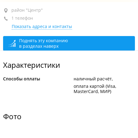
район "Центр", пр-т Партизанский, 44 кор. 10
район "Центр"
1 телефон
закрыто, откроется в 11:00
Показать адреса и контакты
Поднять эту компанию
в разделах наверх
Характеристики
Способы оплаты
наличный расчёт
оплата картой (Visa,
MasterCard, МИР)
Фото