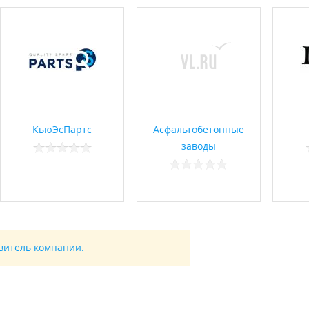
КьюЭсПартс
Асфальтобетонные
заводы
авитель компании.