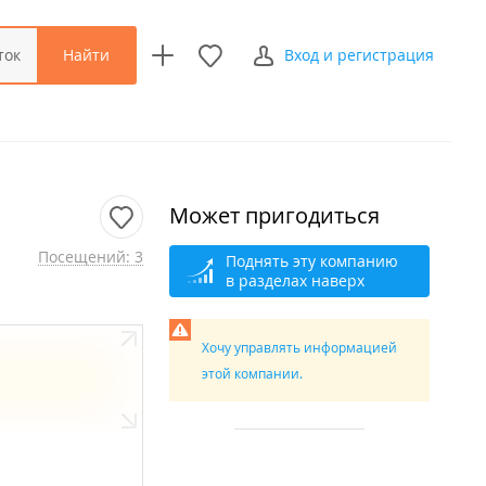
Найти
ток
Вход и регистрация
Может пригодиться
Посещений: 3
Поднять эту компанию
в разделах наверх
Хочу управлять информацией
этой компании.