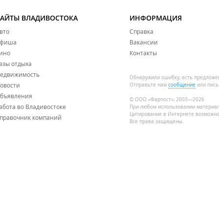
САЙТЫ ВЛАДИВОСТОКА
ИНФОРМАЦИЯ
вто
Справка
фиша
Вакансии
ино
Контакты
азы отдыха
едвижимость
Обнаружили ошибку, есть предложе
овости
Отправьте нам
сообщение
или пись
бъявления
© ООО «Фарпост», 2003—2026
абота во Владивостоке
При любом использовании материа
Цитирование в Интернете возможно
правочник компаний
Все права защищены.