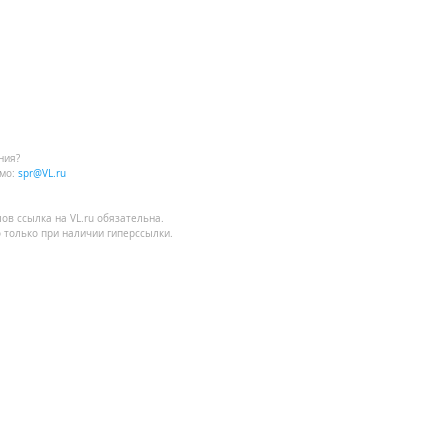
ния?
мо:
spr@VL.ru
лов
ссылка на VL.ru
обязательна.
 только при наличии гиперссылки.