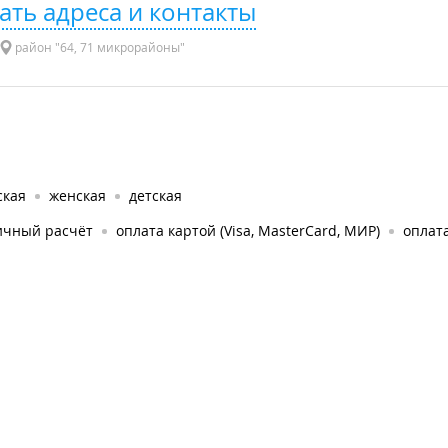
ать адреса и контакты
район "64, 71 микрорайоны"
ская
женская
детская
ичный расчёт
оплата картой (Visa, MasterCard, МИР)
оплата