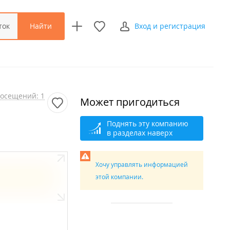
Найти
ток
Вход и регистрация
осещений: 1
Может пригодиться
Поднять эту компанию
в разделах наверх
Хочу управлять информацией
этой компании.