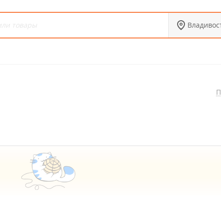
Владивос
а
П