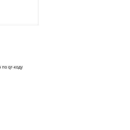
 по qr-коду