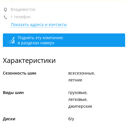
ул. Нарвская, 22/2
Владивосток
1 телефон
+7 914 077-01-07
Показать адреса и контакты
закрыто, откроется в 09:00
Поднять эту компанию
в разделах наверх
Характеристики
Сезонность шин
всесезонные
летние
Виды шин
грузовые
легковые
джиперские
Диски
б/у