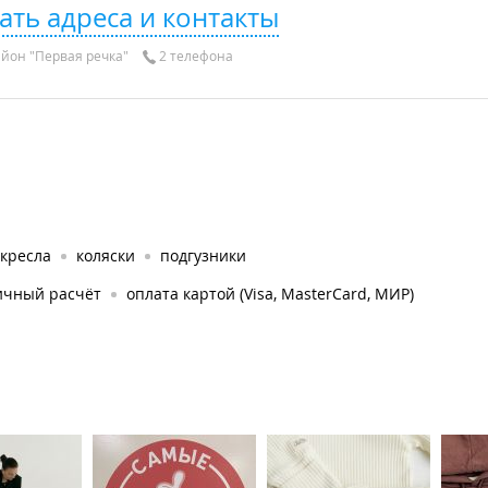
ать адреса и контакты
йон "Первая речка"
2 телефона
окресла
коляски
подгузники
ичный расчёт
оплата картой (Visa, MasterCard, МИР)