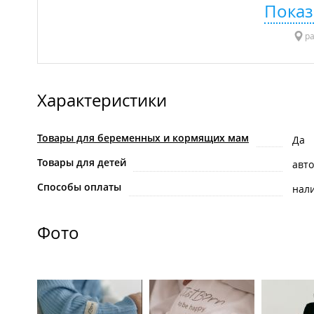
Показ
ра
Характеристики
Товары для беременных и кормящих мам
Да
Товары для детей
авт
Способы оплаты
нал
Фото