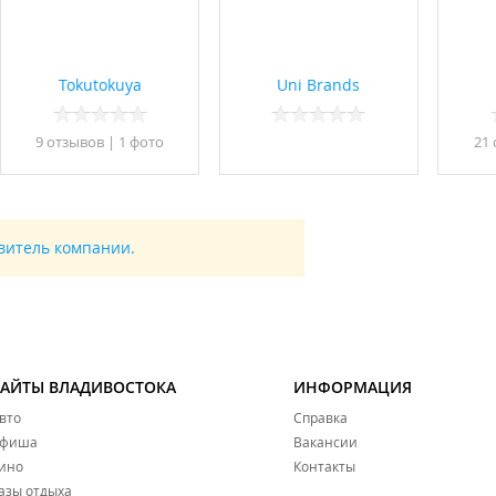
Tokutokuya
Uni Brands
9 отзывов
|
1 фото
21
авитель компании.
САЙТЫ ВЛАДИВОСТОКА
ИНФОРМАЦИЯ
вто
Справка
фиша
Вакансии
ино
Контакты
азы отдыха