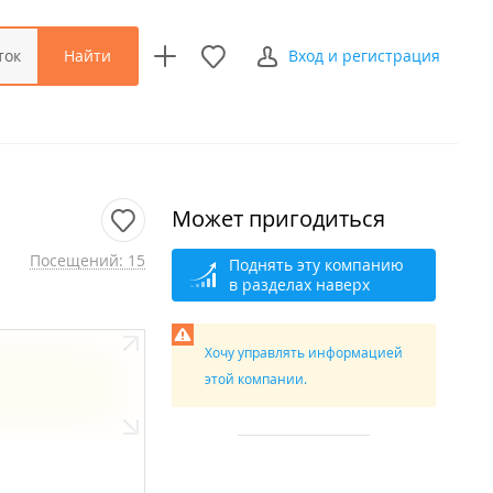
Найти
ток
Вход и регистрация
Может пригодиться
Посещений: 15
Поднять эту компанию
в разделах наверх
Хочу управлять информацией
этой компании.