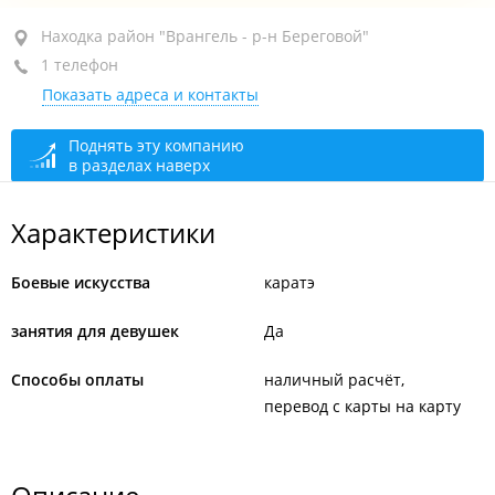
Находка, район "Врангель - р-н Береговой", ул.
Находка район "Врангель - р-н Береговой"
Невельского (пос. Береговой), 6А
1 телефон
Показать адреса и контакты
2-й этаж
+7 914 653-60-97
Поднять эту компанию
в разделах наверх
сегодня закрыто
Характеристики
Боевые искусства
каратэ
занятия для девушек
Да
Способы оплаты
наличный расчёт
перевод с карты на карту