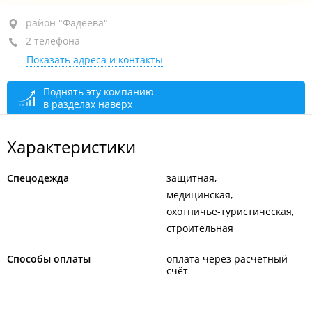
район "Фадеева", ул. Фадеева, 45А
район "Фадеева"
2 телефона
+7 (423) 264-14-09
Показать адреса и контакты
+7 (423) 264-16-35
открыто: 09:00–17:00
Поднять эту компанию
в разделах наверх
Характеристики
Спецодежда
защитная
медицинская
охотничье-туристическая
строительная
Способы оплаты
оплата через расчётный
счёт