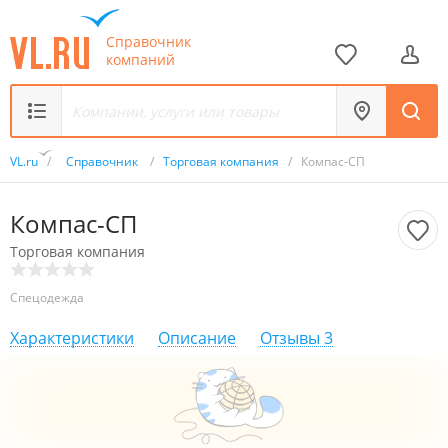
Справочник
компаний
VL.ru
/
Справочник
/
Торговая компания
/
Компас-СП
Компас-СП
Торговая компания
Спецодежда
Характеристики
Описание
Отзывы
3