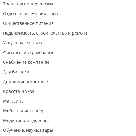
чем в том же *** или ***. На вопрос почему мне
Транспорт и перевозки
данную информацию не предоставили в момент
Отдых, развлечения, спорт
установки закладных, нам ответили это ваши
проблемы, либо покупаете кондиционер у нас, либо
Общественное питание
до свидания. Я очень возмущена таким подходом к
Недвижимость, строительство и ремонт
клиентам, надеюсь мой отзыв поможет другим не
попасть в подобную ситуацию.
Услуги населению
Финансы и страхование
Снабжение компаний
Для бизнеса
Домашние животные
Красота и уход
Магазины
Мебель и интерьер
Медицина и здоровье
Обучение, наука, кадры