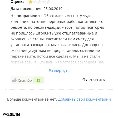
Оценка:
Дата посещения:
25.06.2019
Не понравилось:
Обратились мы в эту чудо-
компанию на этапе черновых работ капитального
ремонта, по рекомендации, чтобы потом повторно
не пришлось штробить уже отшпатлеванные и
окрашеные стены. Рассчитали нам смету для
установки закладных, мы согласились. Договор на
оказание услуг нам не предоставили, сказали не
переживайте, потом все сделаем. Мы и не стали
переживать, т к думали, что готовая закладная нам
совсем не помешает в будущем установить
Развернуть
кондиционер. Когда мы дошли до установки самого
кондиционера, а это произошло через пару
ответить
Спасибо
13
месяцев, мы столкнулись с такой проблемой: купить
и установить мы можем кондиционер, только тот
который нам предлагает эта чудо компания, либо
Больше комментариев нет.
Добавить свой комментарий
они отказываются устанавливать оборудование
купленное не у них, при этом цены на предлагаемое
РАЗДЕЛЫ
ими оборудование выше приблизительно в 1,5 раза