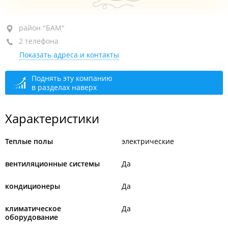
район "БАМ", ул. Тухачевского, 48А
район "БАМ"
2 телефона
оф. 28
Показать адреса и контакты
+7 (423) 248-88-44
+7 902 488-75-01
Поднять эту компанию
в разделах наверх
сегодня закрыто
Характеристики
Теплые полы
электрические
вентиляционные системы
Да
кондиционеры
Да
климатическое
Да
оборудование