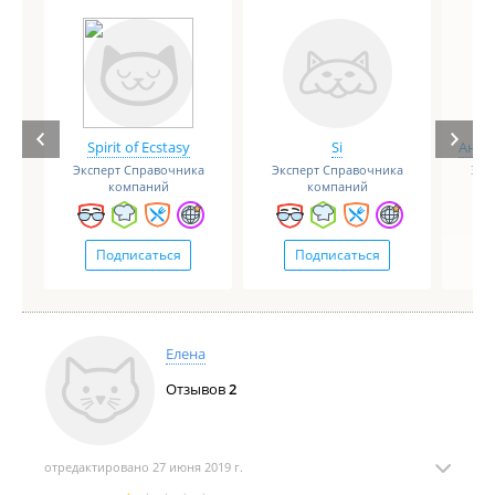
Spirit of Ecstasy
Si
Анге
Эксперт Справочника
Эксперт Справочника
Экс
компаний
компаний
Подписаться
Подписаться
Елена
Отзывов
2
отредактировано 27 июня 2019 г.