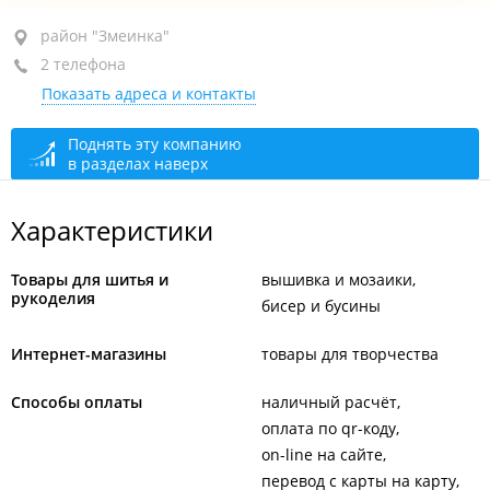
район "Змеинка", ул. Окатовая, 66 стр. 3
район "Змеинка"
2 телефона
+7 (423) 261-82-63
Показать адреса и контакты
+7 908 991-82-63
По предварительному звонку
закрыто, откроется в
Поднять эту компанию
в разделах наверх
08:00
Характеристики
Товары для шитья и
вышивка и мозаики
рукоделия
бисер и бусины
Интернет-магазины
товары для творчества
Способы оплаты
наличный расчёт
оплата по qr-коду
on-line на сайте
перевод с карты на карту