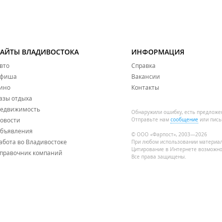
САЙТЫ ВЛАДИВОСТОКА
ИНФОРМАЦИЯ
вто
Справка
фиша
Вакансии
ино
Контакты
азы отдыха
едвижимость
Обнаружили ошибку, есть предложе
овости
Отправьте нам
сообщение
или пись
бъявления
© ООО «Фарпост», 2003—2026
абота во Владивостоке
При любом использовании материа
Цитирование в Интернете возможно
правочник компаний
Все права защищены.