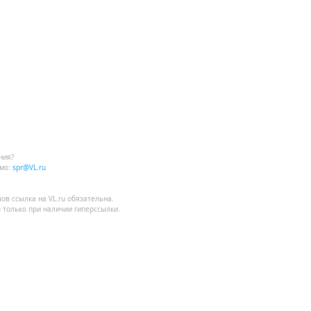
ния?
мо:
spr@VL.ru
лов
ссылка на VL.ru
обязательна.
 только при наличии гиперссылки.