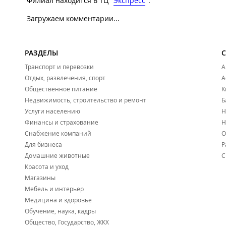
Филиал находится в ТЦ "
Экспресс
".
Загружаем комментарии...
РАЗДЕЛЫ
Транспорт и перевозки
А
Отдых, развлечения, спорт
А
Общественное питание
К
Недвижимость, строительство и ремонт
Б
Услуги населению
Н
Финансы и страхование
Н
Снабжение компаний
О
Для бизнеса
Р
Домашние животные
С
Красота и уход
Магазины
Мебель и интерьер
Медицина и здоровье
Обучение, наука, кадры
Общество, Государство, ЖКХ