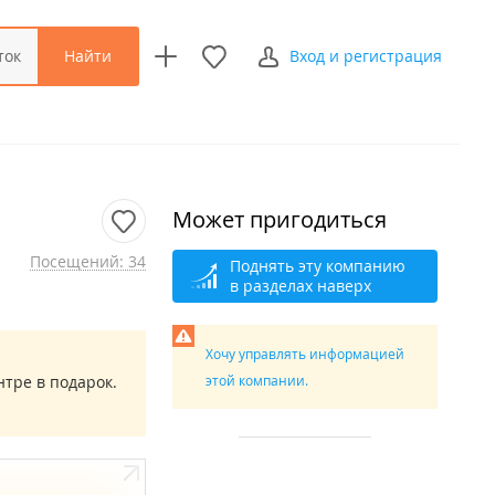
Найти
ток
Вход и регистрация
Может пригодиться
Посещений: 34
Поднять эту компанию
в разделах наверх
Хочу управлять информацией
нтре в подарок.
этой компании.