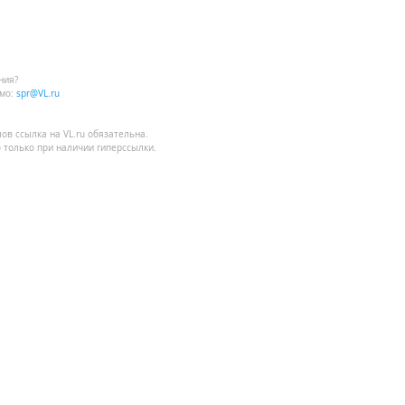
ния?
мо:
spr@VL.ru
лов
ссылка на VL.ru
обязательна.
 только при наличии гиперссылки.