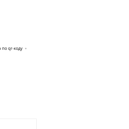
 по qr-коду