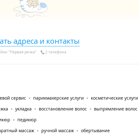
ать адреса и контакты
йон "Первая речка"
2 телефона
евой сервис
парикмахерские услуги
косметические услуги
ижка
укладка
восстановление волос
выпрямление волос
икюр
педикюр
аратный массаж
ручной массаж
обертывание