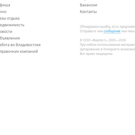
фиша
Вакансии
ино
Контакты
азы отдыха
едвижимость
Обнаружили ошибку, есть предложе
овости
Отправьте нам
сообщение
или пись
бъявления
© ООО «Фарпост», 2003—2026
абота во Владивостоке
При любом использовании материа
Цитирование в Интернете возможно
правочник компаний
Все права защищены.