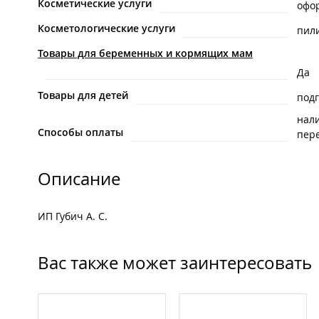
Косметические услуги
офо
Косметологические услуги
пил
Товары для беременных и кормящих мам
Да
Товары для детей
под
нал
Способы оплаты
пере
Описание
ИП Губич А. С.
Вас также может заинтересовать