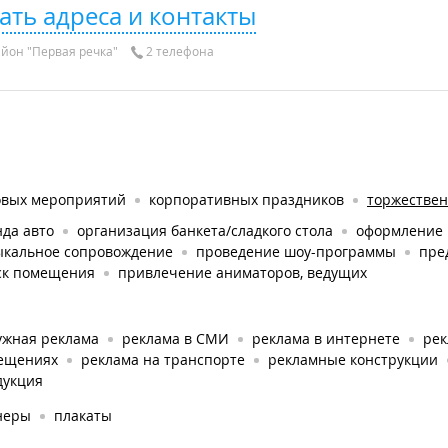
ать адреса и контакты
йон "Первая речка"
2 телефона
овых мероприятий
корпоративных праздников
торжестве
да авто
организация банкета/сладкого стола
оформление
ыкальное сопровождение
проведение шоу-программы
пре
ск помещения
привлечение аниматоров, ведущих
ужная реклама
реклама в СМИ
реклама в интернете
рек
ещениях
реклама на транспорте
рекламные конструкции
дукция
неры
плакаты