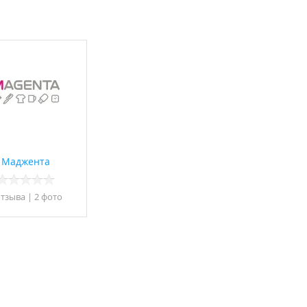
Маджента
отзывa
|
2 фото