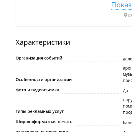
Показ
ра
Характеристики
Организация событий
дел
арен
муз
Особенности организации
пои
фото и видеосъемка
Да
нар
пом
Типы рекламных услуг
про
Широкоформатная печать
бан
изготовление сувениров