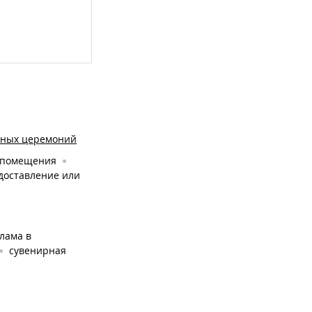
нных церемоний
 помещения
доставление или
лама в
сувенирная