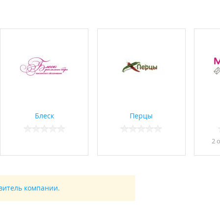
Блеск
Перцы
2 
авитель компании.