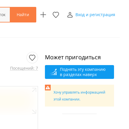
Найти
ток
Вход и регистрация
Может пригодиться
Посещений: 7
Поднять эту компанию
в разделах наверх
Хочу управлять информацией
этой компании.