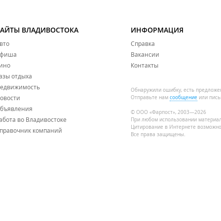
САЙТЫ ВЛАДИВОСТОКА
ИНФОРМАЦИЯ
вто
Справка
фиша
Вакансии
ино
Контакты
азы отдыха
едвижимость
Обнаружили ошибку, есть предложе
овости
Отправьте нам
сообщение
или пись
бъявления
© ООО «Фарпост», 2003—2026
абота во Владивостоке
При любом использовании материа
Цитирование в Интернете возможно
правочник компаний
Все права защищены.