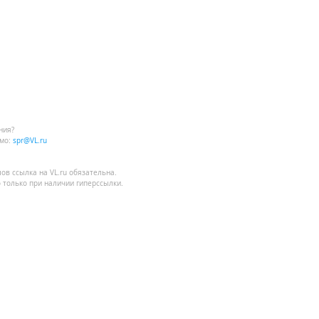
ния?
мо:
spr@VL.ru
лов
ссылка на VL.ru
обязательна.
 только при наличии гиперссылки.