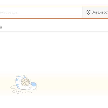
Владивос
6