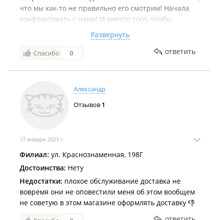
что мы как-то не правильно его смотрим! Начала
конфликтовать с нами! И вместо того, чтобы
успокоиться и урегулировать конфликт, ещё больше
Развернуть
его накаляла пока мы не ушли! Таким продавцамне
место в уважающей себя кампании!!! Продавец это
ответить
Спасибо
0
лицо фирмы! Прошу принять меры!!!
Александр
Отзывов
1
17 января 2023 г.
Филиал:
ул. Краснознаменная, 198Г
Достоинства:
Нету
Недостатки:
плохое обслуживание доставка не
вовремя они не оповестили меня об этом вообщем
не советую в этом магазине оформлять доставку 👎
ответить