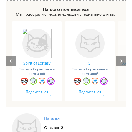
На кого подписаться
Мы подобрали список этих людей специально для вас.
Spirit of Ecstasy
Si
Анге
Эксперт Справочника
Эксперт Справочника
Экс
компаний
компаний
Подписаться
Подписаться
Наталья
Отзывов
2