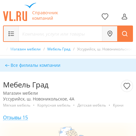
Справочник
компаний
ик
/
Магазин мебели
/
Мебель Град
/
Уссурийск, ш. Новоникольское, 
Все филиалы компании
Мебель Град
Магазин мебели
Уссурийск, ш. Новоникольское, 4А
Мягкая мебель
•
Корпусная мебель
•
Детская мебель
•
Кухни
Отзывы 15