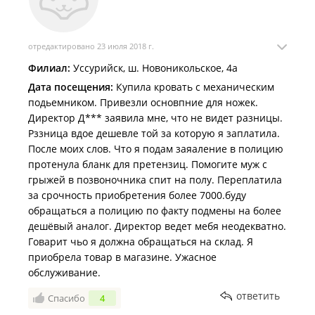
отредактировано 23 июля 2018 г.
Филиал:
Уссурийск, ш. Новоникольское, 4а
Дата посещения:
Купила кровать с механическим
подьемником. Привезли основпние для ножек.
Директор Д*** заявила мне, что не видет разницы.
Рззница вдое дешевле той за которую я заплатила.
После моих слов. Что я подам заяаление в полицию
протенула бланк для претензиц. Помогите муж с
грыжей в позвоночника спит на полу. Переплатила
за срочность приобретения более 7000.буду
обращаться а полицию по факту подмены на более
дешёвый аналог. Директор ведет мебя неодекватно.
Говарит чьо я должна обращаться на склад. Я
приобрела товар в магазине. Ужасное
обслуживание.
ответить
Спасибо
4