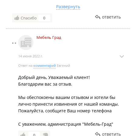
небыло с собой паспорта необходимого им зачем-то
Развернуть
для оформления процедуры возврата товара,
ответить
Спасибо
0
главный менеджер магазина Ольга Сергеевна П
сообщила что если я не предоставлю паспорт
деньги за стол будут возвращены значительно
Мебель Град
позже через 7 дней. После вынужденного скандала
и требования вернуть деньги в течении 4 часов
вернули деньги за стол.Не компетентный
14 июня 2022 г.
управляющий магазина.
Хотел купить стол, диван, в этом магазине этого
Ответ на
комментарий
Евгений
делать не буду.
Добрый день, Уважаемый клиент!
Благодарим вас за отзыв.
Мы обеспокоены вашим отзывом и хотели бы
лично принести извинения от нашей команды.
Пожалуйста, сообщите Ваш номер телефона
С уважением, администрация "Мебель-Град"
ответить
0