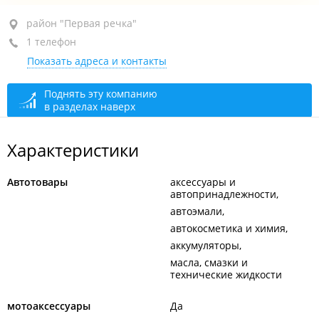
район "Первая речка", пр-т Острякова, 5
район "Первая речка"
1 телефон
+7 (423) 245-04-70
Показать адреса и контакты
сегодня закрыто
Поднять эту компанию
в разделах наверх
Характеристики
Автотовары
аксессуары и
автопринадлежности
автоэмали
автокосметика и химия
аккумуляторы
масла, смазки и
технические жидкости
мотоаксессуары
Да