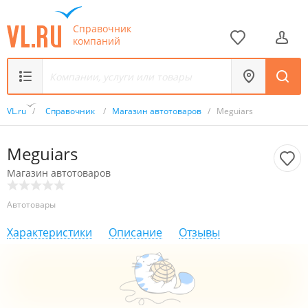
Справочник
компаний
VL.ru
/
Справочник
/
Магазин автотоваров
/
Meguiars
Meguiars
Магазин автотоваров
Автотовары
Характеристики
Описание
Отзывы