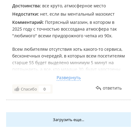
Достоинства:
все круто, атмосферное место
Недостатки:
нет, если вы ментальный мазохист
Комментарий:
Потрясный магазин, в котором в
2025 году с точностью воссоздана атмосфера так
"любимого" всеми придорожного чепка из 90х.
Всем любителям отсутствия хоть какого-то сервиса,
бесконечных очередей, в которых всем посетителям
старше 55 будет выделено минимум 5 минут на
потрындеть, а все, кто младше 30, будут удостоены
высокомерного взгляда и общения сквозь зубы,
Развернуть
перманентного отсутствия мелочи на сдаче,
ответить
Спасибо
0
никакущего ассортимента и прочих прелестей -
милости просим в этот чудный закуток))))
Загрузить еще...