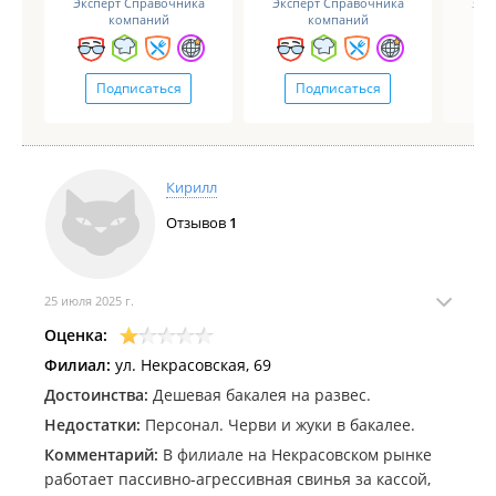
Эксперт Справочника
Эксперт Справочника
Экс
компаний
компаний
Подписаться
Подписаться
Кирилл
Отзывов
1
25 июля 2025 г.
Оценка:
Филиал:
ул. Некрасовская, 69
Достоинства:
Дешевая бакалея на развес.
Недостатки:
Персонал. Черви и жуки в бакалее.
Комментарий:
В филиале на Некрасовском рынке
работает пассивно-агрессивная свинья за кассой,