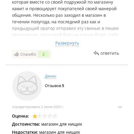
которая вместе со своей подружкой по магазину
хамит и провоцирует покупателей своей манерой
общения. Несколько раз заходил в магазин в
течении полугода, на последний раз как и
предыдущий оратор отправил эту свинью в пешее
эротическое. Ноги моей больше там не будет. Себя
нужно уважать. Приемка товара проходит по
Развернуть
несколько часов, магазин не работает в это время. В
ответить
Спасибо
2
филиале на рынке Комарова бакалея с червями и
жуками. Не первый раз такая дрянь. Полная
антисанитария. Несколько раз жаловался
продавцам, изменений нет. Покупал пшенку, в
Денис
пшенке мелкие камни. Не пыль - камни. Выбрать их
Отзывов
5
невозможно, а есть опасно - сломаешь зубы. Все
выкинул.
отредактировано 2 июня 2025 г.
Оценка:
Достоинства:
магазин для нищих
Недостатки:
магазин для нищих