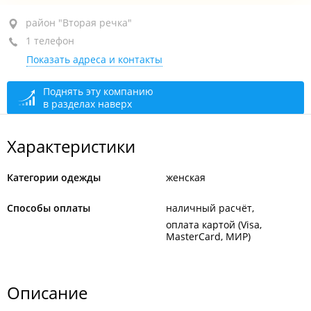
район "Вторая речка", ул. Русская, 2К
район "Вторая речка"
1 телефон
ТРЦ "Дружба", 3-й этаж, бут. 313
Показать адреса и контакты
+7 914 791-09-33
закрыто, откроется в 10:00
Поднять эту компанию
в разделах наверх
Характеристики
Категории одежды
женская
Способы оплаты
наличный расчёт
оплата картой (Visa,
MasterCard, МИР)
Описание