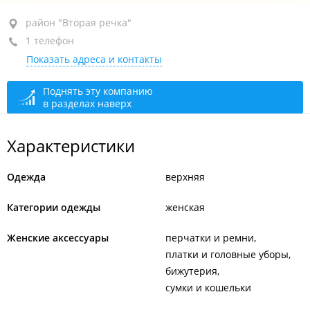
район "Вторая речка", ул. Русская, 2К
район "Вторая речка"
1 телефон
ТРЦ "Дружба" бут. 218
Показать адреса и контакты
+7 924 731-61-57
открыто: 10:00–20:00
Поднять эту компанию
в разделах наверх
Характеристики
Одежда
верхняя
Категории одежды
женская
Женские аксессуары
перчатки и ремни
платки и головные уборы
бижутерия
сумки и кошельки