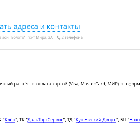
ать адреса и контакты
айон "Болото", пр-т Мира, 3А
2 телефона
ичный расчёт
оплата картой (Visa, MasterCard, МИР)
оформ
К "
Клён
", ТК "
ДальТоргСервис
", ТД "
Купеческий Дворъ
", БЦ "
Нахо