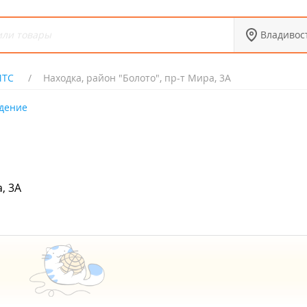
Владивос
ТС
Находка, район "Болото", пр-т Мира, 3А
идение
, 3А