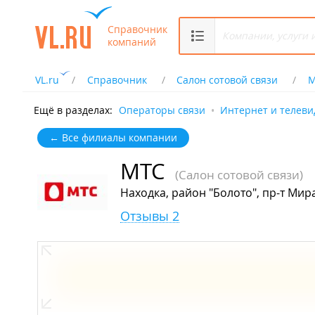
Справочник
компаний
VL.ru
Справочник
Салон сотовой связи
М
Ещё в разделах:
Операторы связи
Интернет и телев
← Все филиалы компании
МТС
(Салон сотовой связи)
Находка, район "Болото", пр-т Мира
Отзывы 2