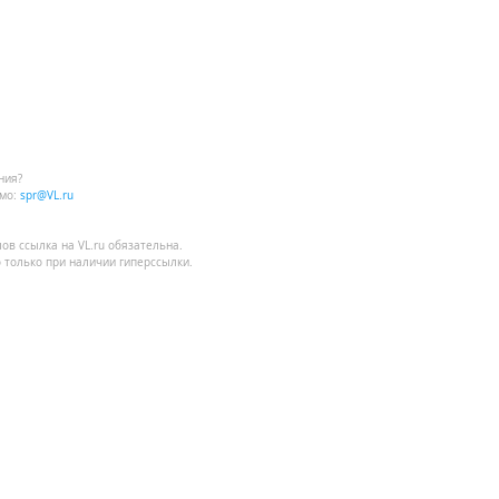
ния?
мо:
spr@VL.ru
лов
ссылка на VL.ru
обязательна.
 только при наличии гиперссылки.