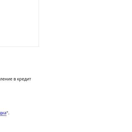
ление в кредит
дка
".