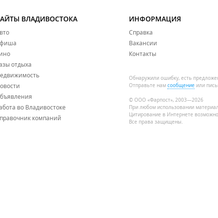
САЙТЫ ВЛАДИВОСТОКА
ИНФОРМАЦИЯ
вто
Справка
фиша
Вакансии
ино
Контакты
азы отдыха
едвижимость
Обнаружили ошибку, есть предложе
овости
Отправьте нам
сообщение
или пись
бъявления
© ООО «Фарпост», 2003—2026
абота во Владивостоке
При любом использовании материа
Цитирование в Интернете возможно
правочник компаний
Все права защищены.