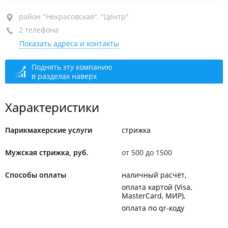
район "Некрасовская", ул. Некрасовская, 96
район "Некрасовская", "Центр"
2 телефона
открыто: 09:00–21:00
Показать адреса и контакты
Поднять эту компанию
в разделах наверх
Характеристики
Парикмахерские услуги
стрижка
Мужская стрижка, руб.
от 500 до 1500
Способы оплаты
наличный расчёт
оплата картой (Visa,
MasterCard, МИР)
оплата по qr-коду