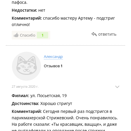
пафоса.
Недостатки:
нет
Комментарий:
спасибо мастеру Артему - подстриг
отлично!
ответить
Спасибо
1
Александр
Отзывов
1
27 августа 2020 г.
Филиал:
ул. Посьетская, 19
Достоинства:
Хорошо стригут
Комментарий:
Сегодня первый раз подстригся в
парикмахерской Стрижевский. Очень понравилось.
На работе сказали: «Ты красавщик, ващще», и даже
не оштрафовали за опоздание после стрижки.