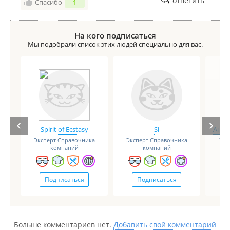
ответить
Спасибо
1
На кого подписаться
Мы подобрали список этих людей специально для вас.
Spirit of Ecstasy
Si
Анге
Эксперт Справочника
Эксперт Справочника
Экс
компаний
компаний
Подписаться
Подписаться
Больше комментариев нет.
Добавить свой комментарий