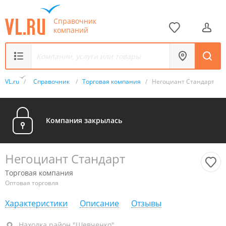
Справочник
компаний
VL.ru
/
Справочник
/
Торговая компания
/
Негоциант Стандарт
Компания закрылась
Негоциант Стандарт
Торговая компания
Оптовая торговля
Характеристики
Описание
Отзывы
Находка, район "Шевченко", пр-т Северный, 45А
Находка район "Шевченко"