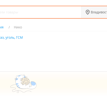
Владивос
ия
Нико
Газ, уголь, ГСМ