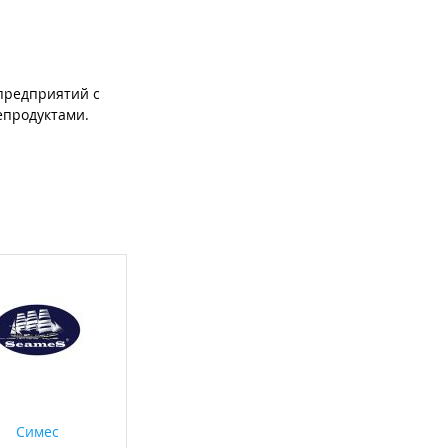
предприятий с
епродуктами.
Симес