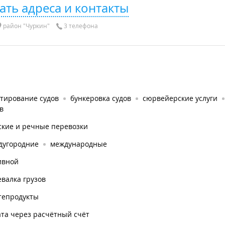
ать адреса и контакты
район "Чуркин"
3 телефона
нтирование судов
бункеровка судов
сюрвейерские услуги
в
ские и речные перевозки
дугородние
международные
ивной
валка грузов
тепродукты
та через расчётный счёт