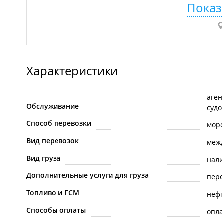
Показ
Характеристики
аге
Обслуживание
судо
Способ перевозки
мор
Вид перевозок
меж
Вид груза
нал
Дополнительные услуги для груза
пере
Топливо и ГСМ
неф
Способы оплаты
опла