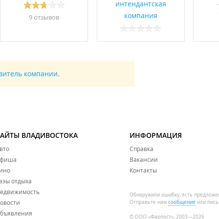
интендантская
компания
9 отзывов
авитель компании.
САЙТЫ ВЛАДИВОСТОКА
ИНФОРМАЦИЯ
вто
Справка
фиша
Вакансии
ино
Контакты
азы отдыха
едвижимость
Обнаружили ошибку, есть предложе
овости
Отправьте нам
сообщение
или пись
бъявления
© ООО «Фарпост», 2003—2026