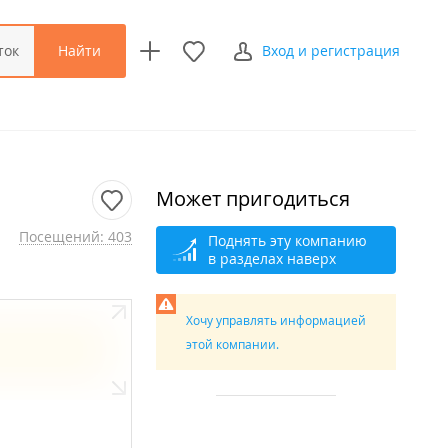
Найти
ток
Вход и регистрация
Может пригодиться
Посещений: 403
Поднять эту компанию
в разделах наверх
Хочу управлять информацией
этой компании.