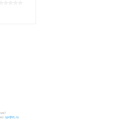
ния?
мо:
spr@VL.ru