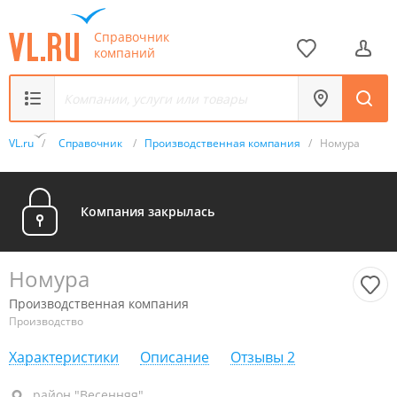
Справочник
компаний
VL.ru
/
Справочник
/
Производственная компания
/
Номура
Компания закрылась
Номура
Производственная компания
Производство
Характеристики
Описание
Отзывы
2
район "Весенняя", ул. Заречная, 51
район "Весенняя"