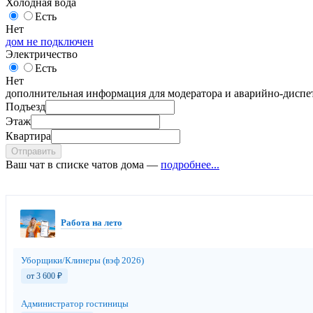
Холодная вода
Есть
Нет
дом не подключен
Электричество
Есть
Нет
дополнительная информация для модератора и аварийно-диспет
Подъезд
Этаж
Квартира
Отправить
Ваш чат в списке чатов дома —
подробнее...
Работа на лето
Уборщики/Клинеры (вэф 2026)
от 3 600
₽
Администратор гостиницы