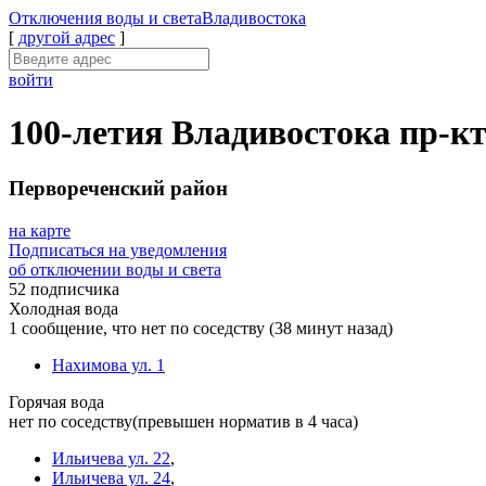
Отключения
воды и света
Владивостока
[
другой адрес
]
войти
100-летия Владивостока пр-кт
Первореченский район
на карте
Подписаться на уведомления
об отключении воды и света
52 подписчика
Холодная вода
1 сообщение, что нет по соседству
(38 минут назад)
Нахимова ул. 1
Горячая вода
нет по соседству
(превышен норматив в 4 часа)
Ильичева ул. 22
,
Ильичева ул. 24
,