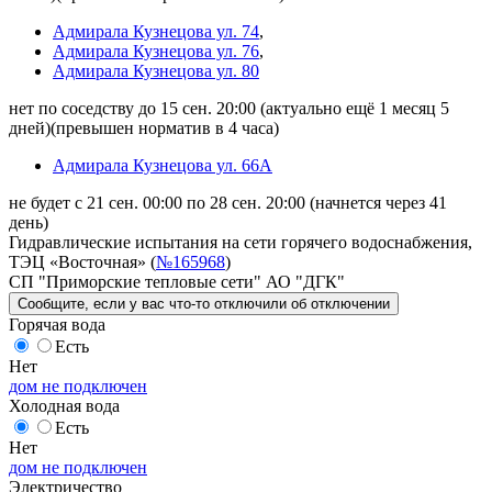
Адмирала Кузнецова ул. 74
,
Адмирала Кузнецова ул. 76
,
Адмирала Кузнецова ул. 80
нет по соседству до 15 сен. 20:00
(актуально ещё 1 месяц 5
дней)
(превышен норматив в 4 часа)
Адмирала Кузнецова ул. 66А
не будет с 21 сен. 00:00 по 28 сен. 20:00
(начнется через 41
день)
Гидравлические испытания на сети горячего водоснабжения,
ТЭЦ «Восточная» (
№165968
)
СП "Приморские тепловые сети" АО "ДГК"
Сообщите
, если у вас что-то отключили
об отключении
Горячая вода
Есть
Нет
дом не подключен
Холодная вода
Есть
Нет
дом не подключен
Электричество