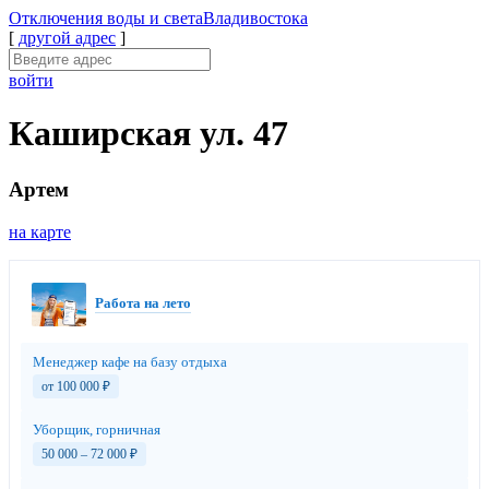
Отключения
воды и света
Владивостока
[
другой адрес
]
войти
Каширская ул. 47
Артем
на карте
Работа на лето
Менеджер кафе на базу отдыха
от 100 000
₽
Уборщик, горничная
50 000 – 72 000
₽