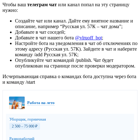
Чтобы ваш
телеграм чат
или канал попал на эту страницу
нужно:
Создайте чат или канал. Дайте ему внятное название и
описание, например “Русская ул. 57К – чат дома”;
Добавьте в чат соседей;
Добавьте в чат нашего бота
@vlruoff_bot
;
Настройте бота на уведомления в чат об отключениях по
этому адресу (Русская ул. 57К). Зайдите в чат и наберите
команду /add Русская ул. 57К;
Опубликуйте чат командой /publish. Чат будет
опубликован на странице после проверки модератором.
Исчерпывающая справка о командах бота доступна через бота
и команду /start
Работа на лето
Уборщик, горничная
2 500 – 75 000
₽
Разнорабочий