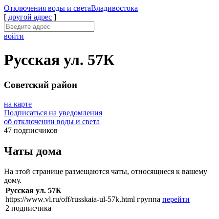
Отключения
воды и света
Владивостока
[
другой адрес
]
войти
Русская ул. 57К
Советский район
на карте
Подписаться на уведомления
об отключении воды и света
47 подписчиков
Чаты дома
На этой странице размещаются чаты, относящиеся к вашему
дому.
Русская ул. 57К
https://www.vl.ru/off/russkaia-ul-57k.html
группа
перейти
2 подписчика