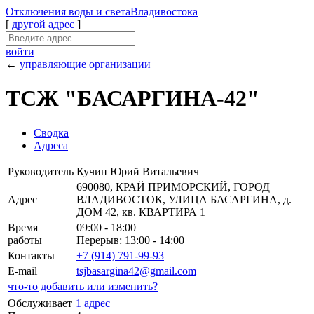
Отключения
воды и света
Владивостока
[
другой адрес
]
войти
←
управляющие организации
ТСЖ "БАСАРГИНА-42"
Сводка
Адреса
Руководитель
Кучин Юрий Витальевич
690080, КРАЙ ПРИМОРСКИЙ, ГОРОД
Адрес
ВЛАДИВОСТОК, УЛИЦА БАСАРГИНА, д.
ДОМ 42, кв. КВАРТИРА 1
Время
09:00 - 18:00
работы
Перерыв: 13:00 - 14:00
Контакты
+7 (914) 791-99-93
E-mail
tsjbasargina42@gmail.com
что-то добавить или изменить?
Обслуживает
1 адрес