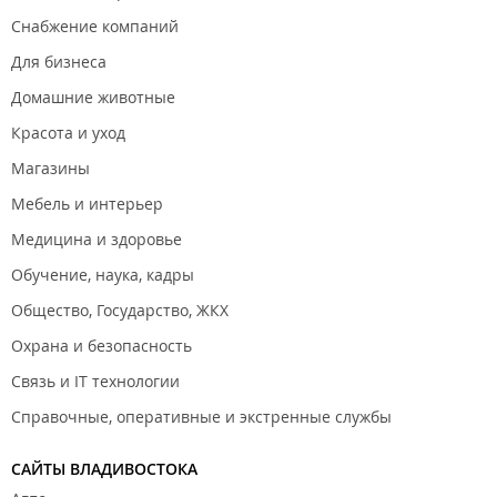
Доставка продукции при заказе от 2 000 руб. по г.
Снабжение компаний
Владивосток, г. Находка, г. Уссурийск, г. Артем.
Для бизнеса
ООО "Онион Индастри".
Домашние животные
Красота и уход
Магазины
Мебель и интерьер
Медицина и здоровье
Обучение, наука, кадры
Общество, Государство, ЖКХ
Охрана и безопасность
Связь и IT технологии
Справочные, оперативные и экстренные службы
САЙТЫ ВЛАДИВОСТОКА