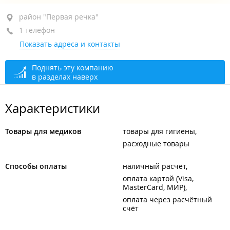
район "Первая речка", пр-т Океанский, 87А
район "Первая речка"
1 телефон
на территории "Магазина Красоты"
Показать адреса и контакты
+7 924 000-01-03
открыто: 09:00–17:00
Поднять эту компанию
в разделах наверх
Характеристики
Товары для медиков
товары для гигиены
расходные товары
Способы оплаты
наличный расчёт
оплата картой (Visa,
MasterCard, МИР)
оплата через расчётный
счёт