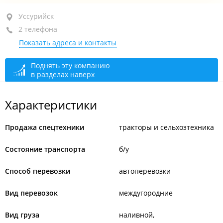
Уссурийск, ул. Мельничная, 2
Уссурийск
2 телефона
кв. 135
Показать адреса и контакты
+7 902 050-25-55
+7 902 050-23-33
Поднять эту компанию
в разделах наверх
сегодня закрыто
Характеристики
Продажа спецтехники
тракторы и сельхозтехника
Состояние транспорта
б/у
Способ перевозки
автоперевозки
Вид перевозок
междугородние
Вид груза
наливной