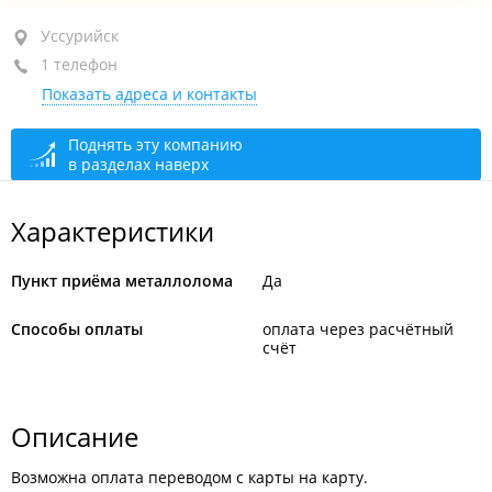
Уссурийск, ул. Беляева, 28В/1
Уссурийск
1 телефон
+7 902 559-32-37
Показать адреса и контакты
закрыто, откроется в 09:00
Поднять эту компанию
в разделах наверх
Характеристики
Пункт приёма металлолома
Да
Способы оплаты
оплата через расчётный
счёт
Описание
Возможна оплата переводом с карты на карту.