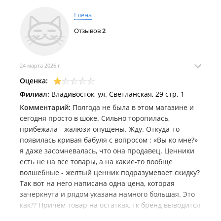
Елена
Отзывов
2
24 марта 2026 г.
Оценка:
Филиал:
Владивосток, ул. Светланская, 29 стр. 1
Комментарий:
Полгода не была в этом магазине и
сегодня просто в шоке. Сильно торопилась,
прибежала - жалюзи опущены. Жду. Откуда-то
появилась кривая бабуля с вопросом : «Вы ко мне?»
я даже засомневалась, что она продавец. Ценники
есть не на все товары, а на какие-то вообще
волшебные - желтый ценник подразумевает скидку?
Так вот на него написана одна цена, которая
зачеркнута и рядом указана намного большая. Это
как?? Причем товар на остатках, тк бренд выводится
из продажи уже давно. Еле еле выпросила пробить