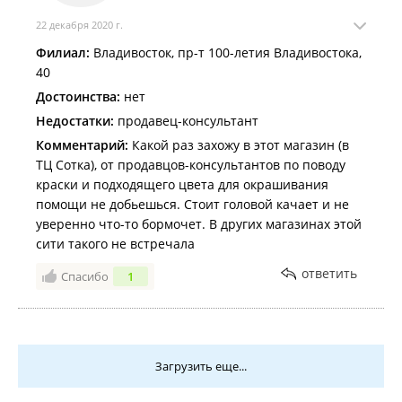
трения и довольно быстро может прийти в
22 декабря 2020 г.
негодность (выработка ножевого блока; термо-
Филиал:
Владивосток, пр-т 100-летия Владивостока,
зазоры; волна на неподвижном ноже).
40
Насколько быстро?) Со слов некоторых наших
Покупателей, которым доводилось работать в
Достоинства:
нет
профессиональных условиях на машинках,
Недостатки:
продавец-консультант
предназначенных для бытового назначения от 1
Комментарий:
Какой раз захожу в этот магазин (в
до 3 мес., при условии, что мотор сможет столько
ТЦ Сотка), от продавцов-консультантов по поводу
проработать и не сгорит раньше, от подобной
краски и подходящего цвета для окрашивания
нагрузки при проф работе. После 1-3мес работы,
помощи не добьешься. Стоит головой качает и не
появляются все признаки износа ножевого блока,
уверенно что-то бормочет. В других магазинах этой
описанные мной выше и от чего машинка/
сити такого не встречала
триммер начинает: закусывать волос; рвать
волос; не простригать и пропускать целые
ответить
Спасибо
1
участки волос; увеличивается шум от работы
ножей (лязг/скрежет/ноже не параллельны в
плоскости прилегания и прочее), возрастает
нагрев ножей (вне зависимости от наличия
Загрузить еще...
смазки).