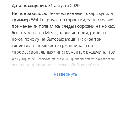
Дата посещения:
31 августа 2020
Не понравилось:
Некачественный товар , купила
триммер Wahl вернула по гарантии, за несколько
применений появились следы коррозии на ножах,
была замена на Moser, та же история, ржавеют
ножи, почему на бытовых машинках «за три
копейки» не появляется ржавчина, а на
«профессиональных» инструментах ржавчина при
регулярной смазке ножей и правильном хранении,
вывод напрашивается сам собой, китайские
подделки немного ниже стоимости оригиналов. Не
Развернуть
рекомендую данный магазин, с браком сталкиваюсь
не в первые. Больше ни ногой