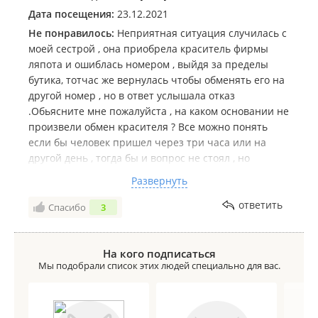
Дата посещения:
23.12.2021
Не понравилось:
Неприятная ситуация случилась с
моей сестрой , она приобрела краситель фирмы
ляпота и ошиблась номером , выйдя за пределы
бутика, тотчас же вернулась чтобы обменять его на
другой номер , но в ответ услышала отказ
.Обьясните мне пожалуйста , на каком основании не
произвели обмен красителя ? Все можно понять
если бы человек пришел через три часа или на
другой день , тогда бы и вопрос не стоял , но
девушка вернулась через несколько минут и такое
Развернуть
отношение к покупателю ужасное , мотивируя тем
,что краситель обмену не подлежит раз вы его
ответить
Спасибо
3
купили и уже вышли из бутика . Возмущена и
недовольна тем , что вопрос не смогли
урегулировать в хорошем смысле слова , так же
На кого подписаться
Мы подобрали список этих людей специально для вас.
бездействие администратора магазина . Отзыв о
магазине самый отрицательный . Кстати чек в к
покупке продавец не приложил . Требую
разобраться с данной ситуацией