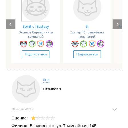
Spirit of Ecstasy
Si
Анге
Эксперт Справочника
Эксперт Справочника
Экс
компаний
компаний
Подписаться
Подписаться
Яна
Отзывов
1
30 июля 2021 г.
Оценка:
Филиал:
Владивосток, ул. Трамвайная, 14Б