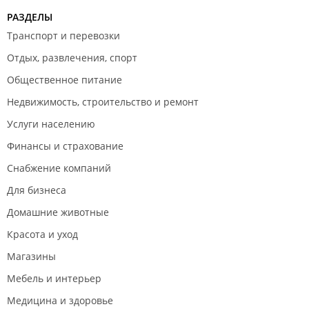
Надеюсь, что вам была интересна данная
РАЗДЕЛЫ
информация)
Транспорт и перевозки
По поводу сети "Парикмастерский магазин",
Отдых, развлечения, спорт
готов Вас проинформировать, что данная
Общественное питание
Компания получает прямые ежемесячные
поставки от Компании УОЛЛ Рус вот уже почти
Недвижимость, строительство и ремонт
10лет. Если же вы сомневаетесь в качестве и
Услуги населению
считаете, что купили подделку под наши Брэнды,
то прошу связаться со мной, или с любым другим
Финансы и страхование
моим коллегой в нашем офисе УОЛЛ Рус в
Снабжение компаний
г.Москва (все мои контакты Вы сможете найти на
нашем официальном сайте WAHL), посредством
Для бизнеса
электронной почты / позвонив нам в офис /
Домашние животные
позвонив мне на мобильный.
Все затраты на диагностику, в данном случае, Мы
Красота и уход
готовы полностью взять на себя.
Магазины
Мебель и интерьер
Спасибо и желаю удачи в работе с проф
инструментом!
Медицина и здоровье