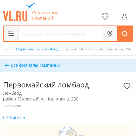
Справочник
компаний
мбард
/
Первомайский ломбард
/
район "Змеинка", ул. Калинина, 250
Все филиалы компании
Первомайский ломбард
Ломбард
район "Змеинка", ул. Калинина, 250
Ломбарды
Отзывы 5