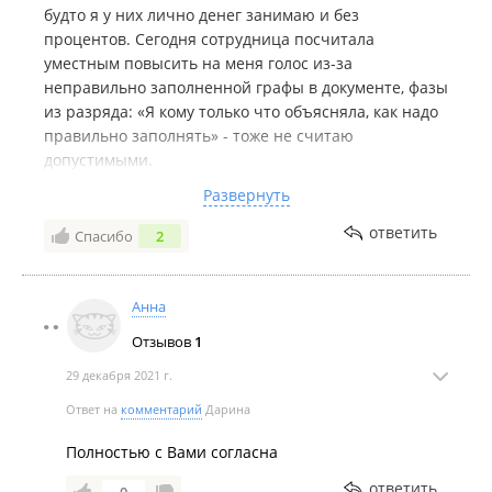
будто я у них лично денег занимаю и без
процентов. Сегодня сотрудница посчитала
уместным повысить на меня голос из-за
неправильно заполненной графы в документе, фазы
из разряда: «Я кому только что объясняла, как надо
правильно заполнять» - тоже не считаю
допустимыми.
Комментарий:
Не рекомендую, если вы хотите к
Развернуть
себе нормального отношения. Если просто нужно
ответить
Спасибо
2
быстро деньги на короткий срок, то сойдёт. Но есть
места с сервисом получше.
Анна
Отзывов
1
29 декабря 2021 г.
Ответ на
комментарий
Дарина
Полностью с Вами согласна
ответить